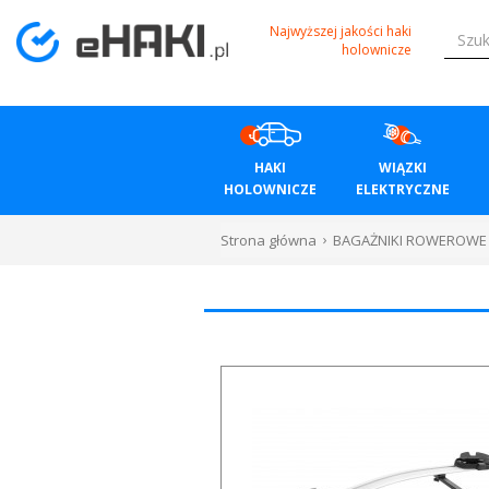
Menu
Najwyższej jakości haki
holownicze
HAKI
HOLOWNICZE
HAKI
WIĄZKI
WIĄZKI
HOLOWNICZE
ELEKTRYCZNE
ELEKTRYCZNE
Strona główna
BAGAŻNIKI ROWEROWE
BAGAŻNIKI
ROWEROWE
BOXY
DACHOWE
Bagażniki