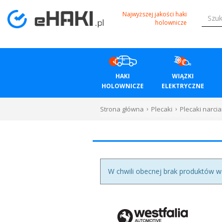
Menu
Najwyższej jakości haki
holownicze
HAKI
HOLOWNICZE
HAKI
WIĄZKI
WIĄZKI
HOLOWNICZE
ELEKTRYCZNE
ELEKTRYCZNE
Strona główna
Plecaki
Plecaki narcia
BAGAŻNIKI
ROWEROWE
BOXY
W chwili obecnej brak produktów w te
DACHOWE
Bagażniki