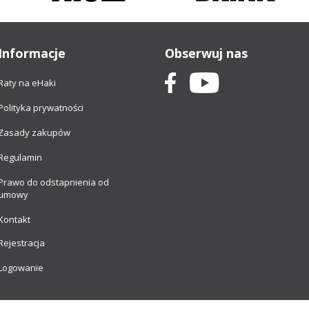
Informacje
Obserwuj nas
Raty na eHaki
Polityka prywatności
Zasady zakupów
Regulamin
Prawo do odstapnienia od
umowy
Kontakt
Rejestracja
Logowanie