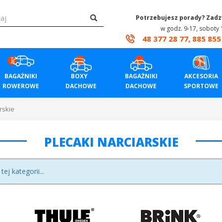
Potrzebujesz porady? Zad
w godz. 9-17, soboty 
48 377 28 77, 885 855
BAGAŻNIKI
BOXY
BAGAŻNIKI
AKCESORIA
ROWEROWE
DACHOWE
DACHOWE
SPORTOWE
rskie
PLECAKI NARCIARSKIE
j kategorii...