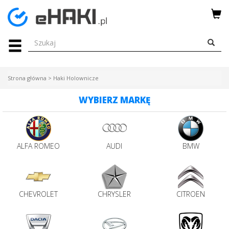
Menu
HAKI
HOLOWNICZE
Strona główna
>
Haki Holownicze
WIĄZKI
WYBIERZ MARKĘ
ELEKTRYCZNE
BAGAŻNIKI
ROWEROWE
ALFA ROMEO
AUDI
BMW
BOXY
CHEVROLET
CHRYSLER
CITROEN
DACHOWE
Bagażniki