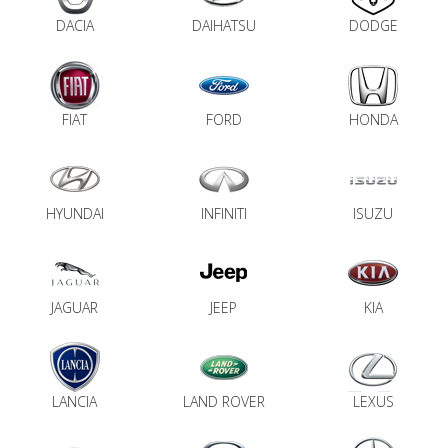
DACIA
DAIHATSU
DODGE
dachowe
AKCESORIA
SPORTOWE
FIAT
FORD
HONDA
Turystyka
Przyczepy
HYUNDAI
INFINITI
ISUZU
samochodowe
Kontakt
JAGUAR
JEEP
KIA
LANCIA
LAND ROVER
LEXUS