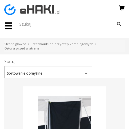
Menu
HAKI
HOLOWNICZE
Strona główna
Przedsionki do przyczep kempingowych
WIĄZKI
Osłona przed wiatrem
ELEKTRYCZNE
Sortuj
BAGAŻNIKI
ROWEROWE
BOXY
DACHOWE
Bagażniki