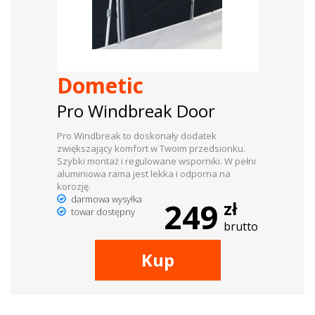
dachowe
AKCESORIA
Dometic
SPORTOWE
Pro Windbreak Door
Turystyka
Pro Windbreak to doskonały dodatek
Przyczepy
zwiększający komfort w Twoim przedsionku.
Szybki montaż i regulowane wsporniki. W pełni
samochodowe
aluminiowa rama jest lekka i odporna na
korozję.
Kontakt
darmowa wysyłka
249
zł
towar dostępny
brutto
Kup