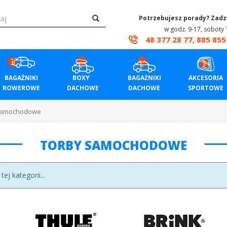
Potrzebujesz porady? Zad
w godz. 9-17, soboty 
48 377 28 77, 885 855
BAGAŻNIKI
BOXY
BAGAŻNIKI
AKCESORIA
ROWEROWE
DACHOWE
DACHOWE
SPORTOWE
samochodowe
TORBY SAMOCHODOWE
j kategorii...