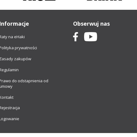
Informacje
Obserwuj nas
Raty na eHaki
Polityka prywatności
Zasady zakupów
Regulamin
Prawo do odstapnienia od
umowy
Kontakt
Rejestracja
Logowanie