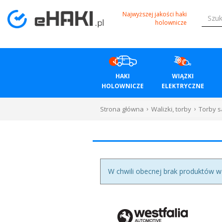
Menu
Najwyższej jakości haki
holownicze
HAKI
HOLOWNICZE
HAKI
WIĄZKI
WIĄZKI
HOLOWNICZE
ELEKTRYCZNE
ELEKTRYCZNE
Strona główna
Walizki, torby
Torby 
BAGAŻNIKI
ROWEROWE
BOXY
W chwili obecnej brak produktów w te
DACHOWE
Bagażniki