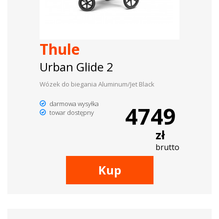
Thule
Urban Glide 2
Wózek do biegania Aluminum/Jet Black
darmowa wysyłka
4749
towar dostępny
zł
brutto
Kup