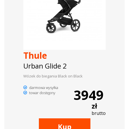
Thule
Urban Glide 2
Wózek do biegania Black on Black
darmowa wysyłka
3949
towar dostępny
zł
brutto
Kup