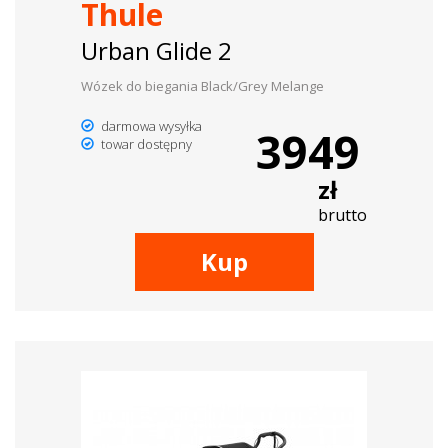
Thule
Urban Glide 2
Wózek do biegania Black/Grey Melange
darmowa wysyłka
3949
towar dostępny
zł
brutto
Kup