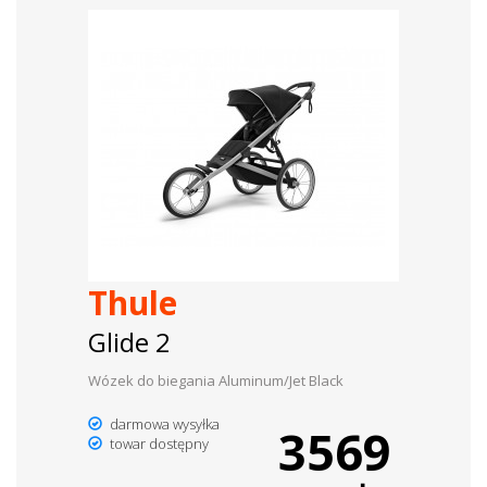
Thule
Glide 2
Wózek do biegania Aluminum/Jet Black
darmowa wysyłka
3569
towar dostępny