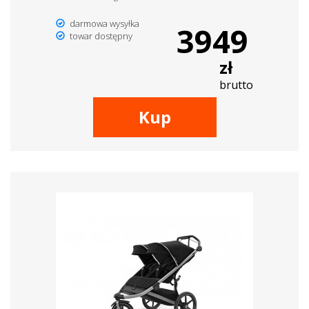
darmowa wysyłka
3949
towar dostępny
zł
brutto
Kup