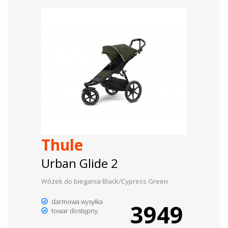
Thule
Urban Glide 2
Wózek do biegania Black/Cypress Green
darmowa wysyłka
3949
towar dostępny