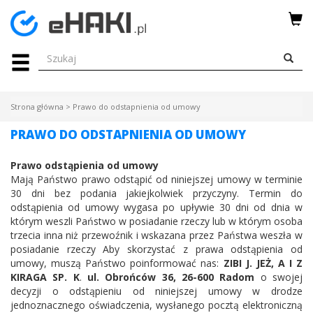
Menu
HAKI
HOLOWNICZE
Strona główna
>
Prawo do odstapnienia od umowy
WIĄZKI
PRAWO DO ODSTAPNIENIA OD UMOWY
ELEKTRYCZNE
Prawo odstąpienia od umowy
BAGAŻNIKI
Mają Państwo prawo odstąpić od niniejszej umowy w terminie
30 dni bez podania jakiejkolwiek przyczyny. Termin do
ROWEROWE
odstąpienia od umowy wygasa po upływie 30 dni od dnia w
którym weszli Państwo w posiadanie rzeczy lub w którym osoba
BOXY
trzecia inna niż przewoźnik i wskazana przez Państwa weszła w
posiadanie rzeczy Aby skorzystać z prawa odstąpienia od
umowy, muszą Państwo poinformować nas:
ZIBI J. JEŻ, A I Z
KIRAGA SP. K
.
ul. Obrońców 36, 26-600 Radom
o swojej
DACHOWE
decyzji o odstąpieniu od niniejszej umowy w drodze
jednoznacznego oświadczenia, wysłanego pocztą elektroniczną
Bagażniki