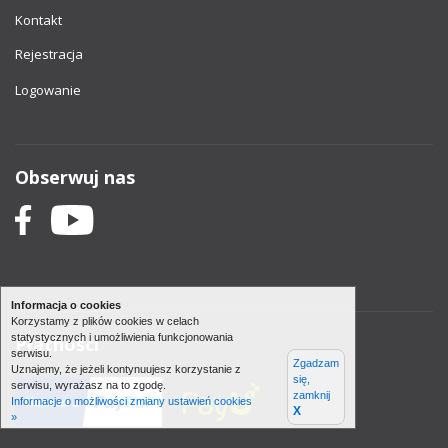
Kontakt
Rejestracja
Logowanie
Obserwuj nas
Informacja o cookies
Korzystamy z plików cookies w celach
statystycznych i umożliwienia funkcjonowania
Płatności
serwisu.
Zgadzam
Uznajemy, że jeżeli kontynuujesz korzystanie z
się,
serwisu, wyrażasz na to zgodę.
zamknij
Informacje o możliwości zmiany ustawień cookies
X
»