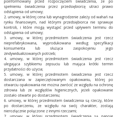
poinformowany przed rozpoczęciem świadczenia, że po
spełnieniu świadczenia przez przedsiębiorcę utraci prawo
odstąpienia od umowy;
2. umowy, w której cena lub wynagrodzenie zależy od wahań na
rynku finansowym, nad którymi przedsiębiorca nie sprawuje
kontroli, i które mogą wystąpić przed upływem terminu do
odstąpienia od umowy;
3. umowy, w której przedmiotem świadczenia jest rzecz
nieprefabrykowana, wyprodukowana według specyfikacji
konsumenta lub służąca zaspokojeniu jego
zindywidualizowanych potrzeb;
4. umowy, w której przedmiotem świadczenia jest rzecz
ulegająca szybkiemu zepsuciu lub mająca krótki termin
przydatności do użycia;
5. umowy, w której przedmiotem świadczenia jest rzecz
dostarczana w zapieczętowanym opakowaniu, której po
otwarciu opakowania nie można zwrócić ze względu na ochronę
zdrowia lub ze względów higienicznych, jeżeli opakowanie
zostało otwarte po dostarczeniu;
6. umowy, w której przedmiotem świadczenia są rzeczy, które
po dostarczeniu, ze względu na swój charakter, zostają
nierozłącznie połączone z innymi rzeczami;
7. umowy, w której przedmiotem świadczenia są napoje