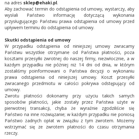
na adres
sklep@ehaki.pl
.
Aby zachować termin do odstąpienia od umowy, wystarczy, aby
dachowe
wysłali Państwo informację dotyczącą wykonania
przysługującego Państwu prawa odstąpienia od umowy przed
AKCESORIA
upływem terminu do odstąpienia od umowy.
SPORTOWE
Skutki odstąpienia od umowy
W przypadku odstąpienia od niniejszej umowy zwracamy
Turystyka
Państwu wszystkie otrzymane od Państwa płatności, poza
kosztami przesyłki zwrotnej do naszej firmy, niezwłocznie, a w
Przyczepy
każdym przypadku nie później niż 14 dni od dnia, w którym
zostaliśmy poinformowani o Państwa decyzji o wykonaniu
samochodowe
prawa odstąpienia od niniejszej umowy. Koszt przesyłki
zwracanego przedmiotu w całości pokrywa odstępujący od
Kontakt
umowy.
Zwrotu płatności dokonamy przy użyciu takich samych
sposobów płatności, jakie zostały przez Państwa użyte w
pierwotnej transakcji, chyba że wyraźnie zgodziliście się
Państwo na inne rozwiązanie; w każdym przypadku nie poniosą
Państwo żadnych opłat w związku z tym zwrotem. Możemy
wstrzymać się ze zwrotem płatności do czasu otrzymania
rzeczy.