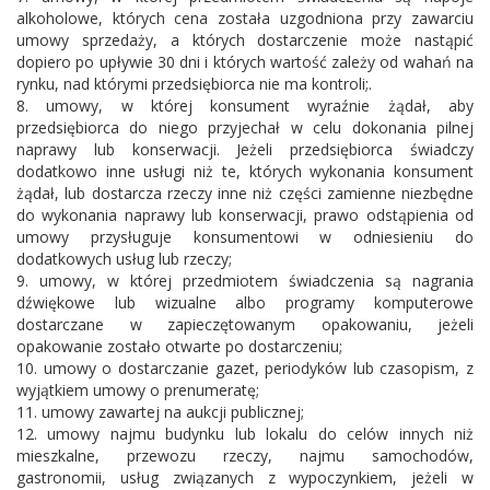
alkoholowe, których cena została uzgodniona przy zawarciu
umowy sprzedaży, a których dostarczenie może nastąpić
dopiero po upływie 30 dni i których wartość zależy od wahań na
rynku, nad którymi przedsiębiorca nie ma kontroli;.
8. umowy, w której konsument wyraźnie żądał, aby
przedsiębiorca do niego przyjechał w celu dokonania pilnej
naprawy lub konserwacji. Jeżeli przedsiębiorca świadczy
dodatkowo inne usługi niż te, których wykonania konsument
żądał, lub dostarcza rzeczy inne niż części zamienne niezbędne
do wykonania naprawy lub konserwacji, prawo odstąpienia od
umowy przysługuje konsumentowi w odniesieniu do
dodatkowych usług lub rzeczy;
9. umowy, w której przedmiotem świadczenia są nagrania
dźwiękowe lub wizualne albo programy komputerowe
dostarczane w zapieczętowanym opakowaniu, jeżeli
opakowanie zostało otwarte po dostarczeniu;
10. umowy o dostarczanie gazet, periodyków lub czasopism, z
wyjątkiem umowy o prenumeratę;
11. umowy zawartej na aukcji publicznej;
12. umowy najmu budynku lub lokalu do celów innych niż
mieszkalne, przewozu rzeczy, najmu samochodów,
gastronomii, usług związanych z wypoczynkiem, jeżeli w