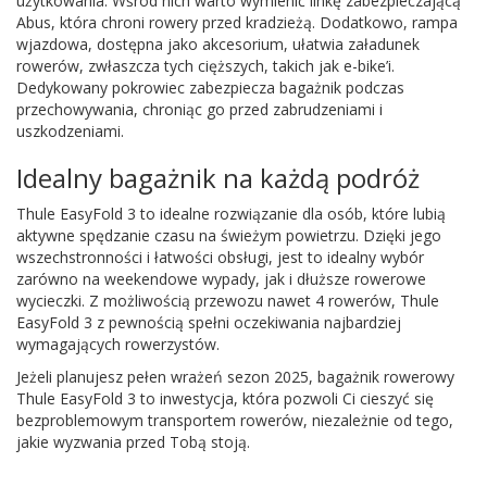
użytkowania. Wśród nich warto wymienić linkę zabezpieczającą
Abus, która chroni rowery przed kradzieżą. Dodatkowo, rampa
wjazdowa, dostępna jako akcesorium, ułatwia załadunek
rowerów, zwłaszcza tych cięższych, takich jak e-bike’i.
Dedykowany pokrowiec zabezpiecza bagażnik podczas
przechowywania, chroniąc go przed zabrudzeniami i
uszkodzeniami.
Idealny bagażnik na każdą podróż
Thule EasyFold 3 to idealne rozwiązanie dla osób, które lubią
aktywne spędzanie czasu na świeżym powietrzu. Dzięki jego
wszechstronności i łatwości obsługi, jest to idealny wybór
zarówno na weekendowe wypady, jak i dłuższe rowerowe
wycieczki. Z możliwością przewozu nawet 4 rowerów, Thule
EasyFold 3 z pewnością spełni oczekiwania najbardziej
wymagających rowerzystów.
Jeżeli planujesz pełen wrażeń sezon 2025, bagażnik rowerowy
Thule EasyFold 3 to inwestycja, która pozwoli Ci cieszyć się
bezproblemowym transportem rowerów, niezależnie od tego,
jakie wyzwania przed Tobą stoją.