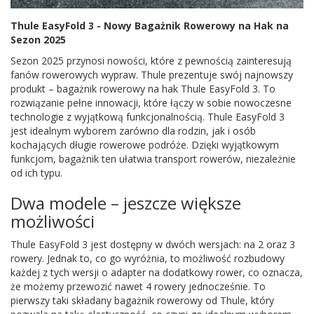
Thule EasyFold 3 - Nowy Bagażnik Rowerowy na Hak na
dachowe
Sezon 2025
AKCESORIA
Sezon 2025 przynosi nowości, które z pewnością zainteresują
fanów rowerowych wypraw. Thule prezentuje swój najnowszy
SPORTOWE
produkt – bagażnik rowerowy na hak Thule EasyFold 3. To
rozwiązanie pełne innowacji, które łączy w sobie nowoczesne
Turystyka
technologie z wyjątkową funkcjonalnością. Thule EasyFold 3
jest idealnym wyborem zarówno dla rodzin, jak i osób
Przyczepy
kochających długie rowerowe podróże. Dzięki wyjątkowym
funkcjom, bagażnik ten ułatwia transport rowerów, niezależnie
samochodowe
od ich typu.
Kontakt
Dwa modele – jeszcze większe
możliwości
Thule EasyFold 3 jest dostępny w dwóch wersjach: na 2 oraz 3
rowery. Jednak to, co go wyróżnia, to możliwość rozbudowy
każdej z tych wersji o adapter na dodatkowy rower, co oznacza,
że możemy przewozić nawet 4 rowery jednocześnie. To
pierwszy taki składany bagażnik rowerowy od Thule, który