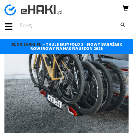
Menu
HAKI
HOLOWNICZE
BLOG EHAKI.PL
» THULE EASYFOLD 3 - NOWY BAGAŻNIK
ROWEROWY NA HAK NA SEZON 2025
WIĄZKI
ELEKTRYCZNE
BAGAŻNIKI
ROWEROWE
BOXY
DACHOWE
Bagażniki